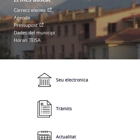
Càrrecs electes
Agenda
Pressupost
Dades del municipi
Horari TEISA
Seu electronica
Tràmits
Actualitat