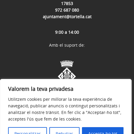
17853
972 687 080
ajuntament@tortella.cat
9:00 a 14:00
Amb el suport de:
Valorem la teva privadesa
Utilitzem cookies per millorar la teva experiència de
navegació, publicar anuncis o contingut personalitzats i
analitzar el nostre trànsit. En fer clic a "Acceptar-ho tot",
acceptes l'ús que fem de les cookies.
Avís legal
Política de privacitat
Accessibilitat
© 2026
Web oficial de l'Ajuntament de Tortellà
Personalitzar
Rebutjar
Accepta-ho tot