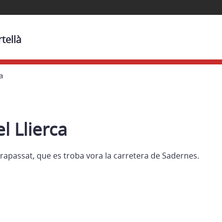
tellà
a
l Llierca
trapassat, que es troba vora la carretera de Sadernes.