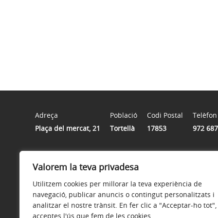
Adreça
Població
Codi Postal
Telèfon
Plaça del mercat, 21
Tortellà
17853
972 687
Horari
Valorem la teva privadesa
9:00 a 14:00
Utilitzem cookies per millorar la teva experiència de
navegació, publicar anuncis o contingut personalitzats i
analitzar el nostre trànsit. En fer clic a "Acceptar-ho tot",
acceptes l'ús que fem de les cookies.
Avís legal
Política de privacitat
Accessibilitat