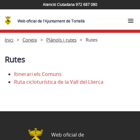
Atenció Ciutadana 972 687 080
Web oficial de l'Ajuntament de Tortellà
Inici
Coneix
Plànols i rutes
Rutes
Rutes
Itinerari els Comuns
Ruta cicloturística de la Vall del Llierca
Web oficial de