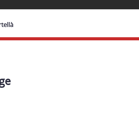
tellà
ge