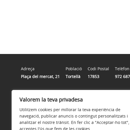
Adreça
Població
Codi Postal
Telèfon
Plaça del mercat, 21
Tortellà
17853
972 687
Horari
Valorem la teva privadesa
9:00 a 14:00
Utilitzem cookies per millorar la teva experiència de
navegació, publicar anuncis o contingut personalitzats i
analitzar el nostre trànsit. En fer clic a "Acceptar-ho tot",
acceptes l'ús que fem de les cookies.
Avís legal
Política de privacitat
Accessibilitat